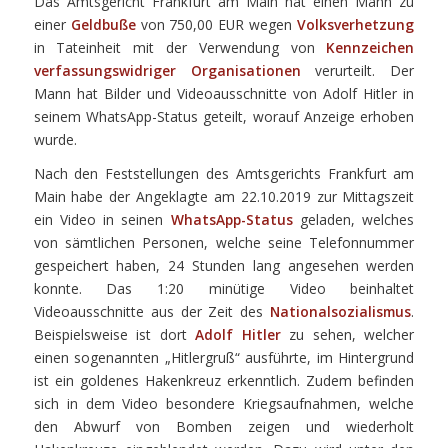
Das Amtsgericht Frankfurt am Main hat einen Mann zu
einer
Geldbuße
von 750,00 EUR wegen
Volksverhetzung
in Tateinheit mit der Verwendung von
Kennzeichen
verfassungswidriger Organisationen
verurteilt. Der
Mann hat Bilder und Videoausschnitte von Adolf Hitler in
seinem WhatsApp-Status geteilt, worauf Anzeige erhoben
wurde.
Nach den Feststellungen des Amtsgerichts Frankfurt am
Main habe der Angeklagte am 22.10.2019 zur Mittagszeit
ein Video in seinen
WhatsApp-Status
geladen, welches
von sämtlichen Personen, welche seine Telefonnummer
gespeichert haben, 24 Stunden lang angesehen werden
konnte. Das 1:20 minütige Video beinhaltet
Videoausschnitte aus der Zeit des
Nationalsozialismus
.
Beispielsweise ist dort
Adolf Hitler
zu sehen, welcher
einen sogenannten „Hitlergruß“ ausführte, im Hintergrund
ist ein goldenes Hakenkreuz erkenntlich. Zudem befinden
sich in dem Video besondere Kriegsaufnahmen, welche
den Abwurf von Bomben zeigen und wiederholt