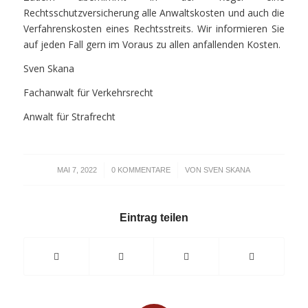
Rechtsschutzversicherung alle Anwaltskosten und auch die
Verfahrenskosten eines Rechtsstreits. Wir informieren Sie
auf jeden Fall gern im Voraus zu allen anfallenden Kosten.
Sven Skana
Fachanwalt für Verkehrsrecht
Anwalt für Strafrecht
/
/
MAI 7, 2022
0 KOMMENTARE
VON
SVEN SKANA
Eintrag teilen