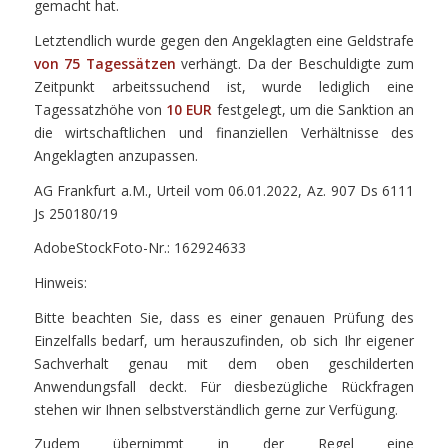
gemacht hat.
Letztendlich wurde gegen den Angeklagten eine Geldstrafe
von 75 Tagessätzen
verhängt. Da der Beschuldigte zum
Zeitpunkt arbeitssuchend ist, wurde lediglich eine
Tagessatzhöhe von
10 EUR
festgelegt, um die Sanktion an
die wirtschaftlichen und finanziellen Verhältnisse des
Angeklagten anzupassen.
AG Frankfurt a.M., Urteil vom 06.01.2022, Az. 907 Ds 6111
Js 250180/19
AdobeStockFoto-Nr.: 162924633
Hinweis:
Bitte beachten Sie, dass es einer genauen Prüfung des
Einzelfalls bedarf, um herauszufinden, ob sich Ihr eigener
Sachverhalt genau mit dem oben geschilderten
Anwendungsfall deckt. Für diesbezügliche Rückfragen
stehen wir Ihnen selbstverständlich gerne zur Verfügung.
Zudem übernimmt in der Regel eine