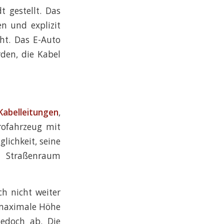
t gestellt. Das
n und explizit
ht. Das E-Auto
den, die Kabel
Kabelleitungen
,
rofahrzeug mit
lichkeit, seine
 Straßenraum
h nicht weiter
e maximale Höhe
jedoch ab. Die