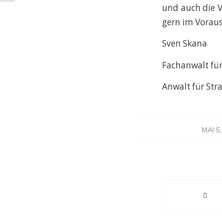
und auch die V
gern im Voraus
Sven Skana
Fachanwalt für
Anwalt für Str
/
MAI 5