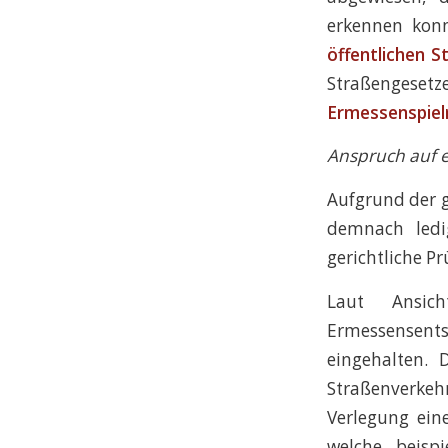
erkennen kon
öffentlichen 
Straßengese
Ermessenspie
Anspruch auf 
Aufgrund der 
demnach ledi
gerichtliche P
Laut Ansic
Ermessensent
eingehalten. 
Straßenverkeh
Verlegung ein
welche beispi