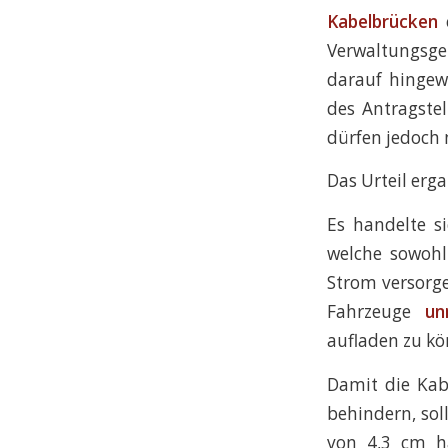
Kabelbrücken
Verwaltungsge
darauf hingew
des Antragste
dürfen jedoch 
Das Urteil erg
Es handelte s
welche sowohl
Strom versorge
Fahrzeuge
un
aufladen zu kö
Damit die Kab
behindern, sol
von 4,3 cm ha