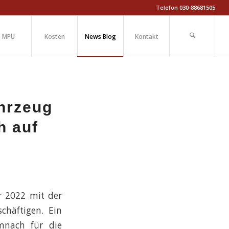
Telefon 030-88681505
MPU
Kosten
News Blog
Kontakt
ahrzeug
h auf
r 2022 mit der
chäftigen. Ein
mnach für die