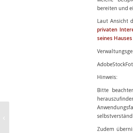
bereiten und ei
Laut Ansicht d
privaten Inte
seines Hauses 
Verwaltungsger
AdobeStockFot
Hinweis:
Bitte beachte
herauszufinden
Anwendungsf
Trotz zugegebenen
selbstverständ
Verkehrsverstoßes – Auflage der
Führung eines Fahrten...
Zudem übernim