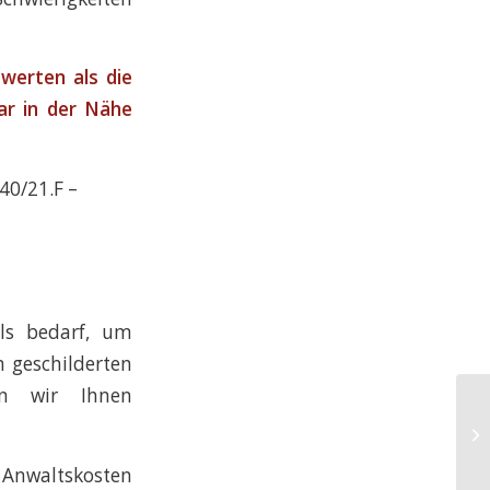
werten als die
ar in der Nähe
40/21.F –
lls bedarf, um
n geschilderten
en wir Ihnen
Vi
St
Ma
 Anwaltskosten