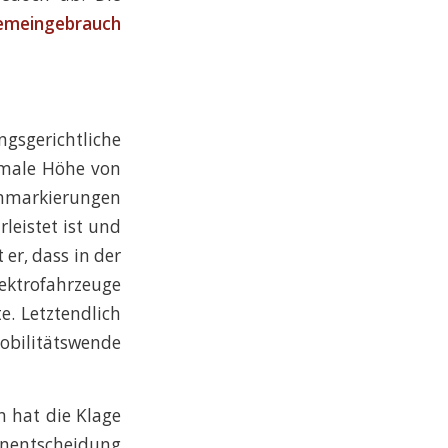
Gemeingebrauch
gsgerichtliche
imale Höhe von
nmarkierungen
leistet ist und
er, dass in der
ektrofahrzeuge
e. Letztendlich
obilitätswende
n hat die Klage
nentscheidung