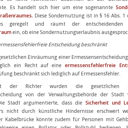
nte. Es handelt sich hier um eine sogenannte
Sond
Straßenraumes.
Diese Sondernutzung ist in § 16 Abs. 1
tzes geregelt und räumt der entscheidenden
lraum
ein, ob eine Sondernutzungserlaubnis ausgesproc
ermessensfehlerfreie Entscheidung beschränkt
gesetzlichen Einräumung einer Ermessensentscheidung 
glich ein Recht auf eine
ermessensfehlerfreie Ent
rüfung beschränkt sich lediglich auf Ermessensfehler.
ht der Richter wurden die gesetzlichen 
scheidung von der Verwaltungsbehörde der Stadt v
Die Stadt argumentierte, dass die
Sicherheit und Le
rs nicht durch künstliche Hindernisse erschwert we
er Kabelbrücke könnte zudem für Personen mit Geh
elsweise einen Rollator oder Rollstuhl bedienen, S