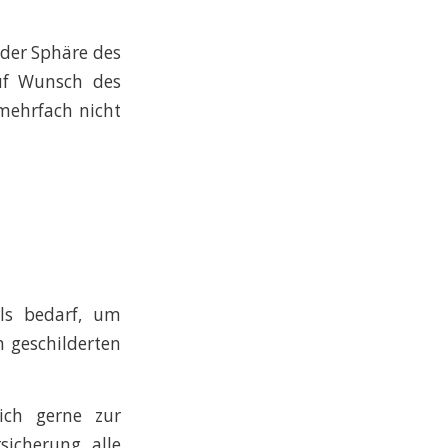
 der Sphäre des
uf Wunsch des
 mehrfach nicht
lls bedarf, um
n geschilderten
lich gerne zur
icherung alle