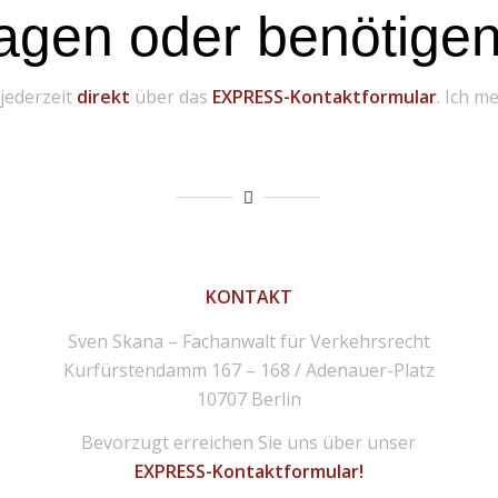
agen oder benötigen 
 jederzeit
direkt
über das
EXPRESS-Kontaktformular
. Ich m
KONTAKT
Sven Skana – Fachanwalt für Verkehrsrecht
Kurfürstendamm 167 – 168 / Adenauer-Platz
10707 Berlin
Bevorzugt erreichen Sie uns über unser
EXPRESS-Kontaktformular!