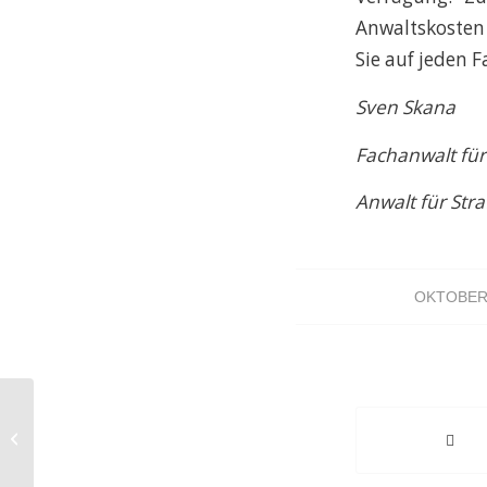
Anwaltskosten 
Sie auf jeden F
Sven Skana
Fachanwalt für
Anwalt für Stra
OKTOBER 
Kraftfahrzeugrennen: Keine
Einziehung des Fahrzeugs?