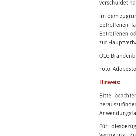
verschuldet hat
Im dem zugrund
Betroffenen 
Betroffenen od
zur Hauptverha
OLG Brandenbur
Foto: AdobeSto
Hinweis:
Bitte beachte
herauszufinden
Anwendungsfal
Für diesbezüg
Verfügung. Z