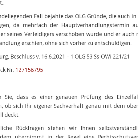
..
eliegenden Fall bejahte das OLG Gründe, die auch in
lagen, da mehrfach der Hauptverhandlungstermin a
er seines Verteidigers verschoben wurde und er auch
ndlung erschien, ohne sich vorher zu entschuldigen.
g, Beschluss v. 16.6.2021 – 1 OLG 53 Ss-OWi 221/21
ck Nr.
127158795
n Sie, dass es einer genauen Prüfung des Einzelfa
, ob sich Ihr eigener Sachverhalt genau mit dem obe
l deckt.
liche Rückfragen stehen wir Ihnen selbstverständ
udem übernimmt in der Regel eine Rechtsschutzvers