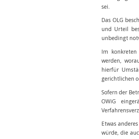
sei.
Das OLG beschl
und Urteil be
unbedingt notw
Im konkreten
werden, worau
hierfür Umstä
gerichtlichen 
Sofern der Bet
OWiG einger
Verfahrensverz
Etwas anderes
würde, die auc