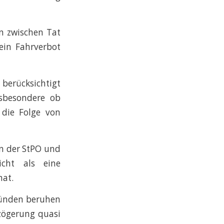
en zwischen Tat
ein Fahrverbot
erücksichtigt
nsbesondere ob
 die Folge von
in der StPO und
cht als eine
hat.
ründen beruhen
rzögerung quasi