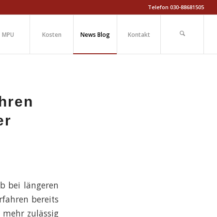
Telefon 030-88681505
MPU
Kosten
News Blog
Kontakt
ahren
er
b bei längeren
rfahren bereits
t mehr zulässig