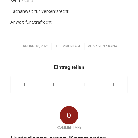
Sven Skana
Fachanwalt für Verkehrsrecht
Anwalt für Strafrecht
/
/
JANUAR 18, 2023
0 KOMMENTARE
VON
SVEN SKANA
Eintrag teilen
0
KOMMENTARE