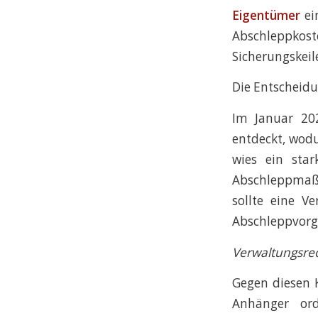
Eigentümer
ei
Abschleppkos
Sicherungskeil
Die Entscheidu
Im Januar 20
entdeckt, wodu
wies ein star
Abschleppmaß
sollte eine 
Abschleppvorg
Verwaltungsrec
Gegen diesen K
Anhänger ord