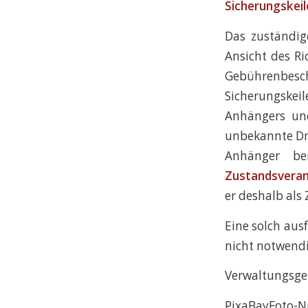
Sicherungskeil
Das zuständig
Ansicht des Ri
Gebührenbes
Sicherungskei
Anhängers und
unbekannte Dri
Anhänger be
Zustandsveran
er deshalb als
Eine solch aus
nicht notwendi
Verwaltungsger
PixaBayFoto-N