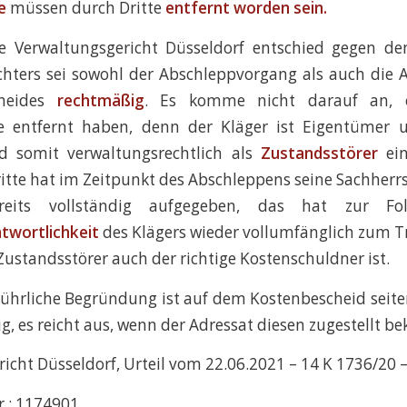
e
müssen durch Dritte
entfernt worden sein.
e Verwaltungsgericht Düsseldorf entschied gegen de
chters sei sowohl der Abschleppvorgang als auch die 
cheides
rechtmäßig
. Es komme nicht darauf an
le entfernt haben, denn der Kläger ist Eigentümer 
 somit verwaltungsrechtlich als
Zustandsstörer
ein
tte hat im Zeitpunkt des Abschleppens seine Sachherr
reits vollständig aufgegeben, das hat zur Fo
twortlichkeit
des Klägers wieder vollumfänglich zum 
 Zustandsstörer auch der richtige Kostenschuldner ist.
führliche Begründung ist auf dem Kostenbescheid seit
g, es reicht aus, wenn der Adressat diesen zugestellt 
icht Düsseldorf, Urteil vom 22.06.2021 – 14 K 1736/20 
r.: 1174901