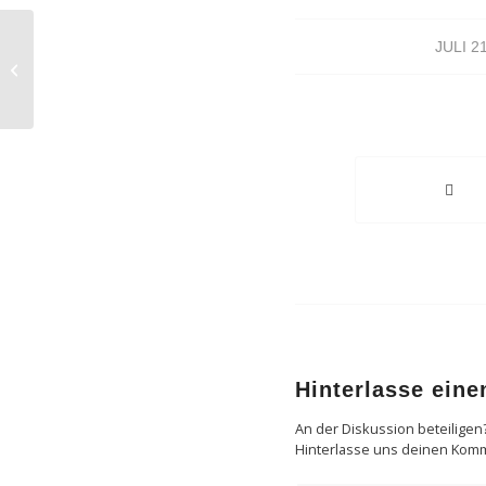
/
Rechtsabbieger darf beim Abbiegen
JULI 2
in zweispurige Straße in linke
Fahrspur ...
Hinterlasse ein
An der Diskussion beteiligen
Hinterlasse uns deinen Kom