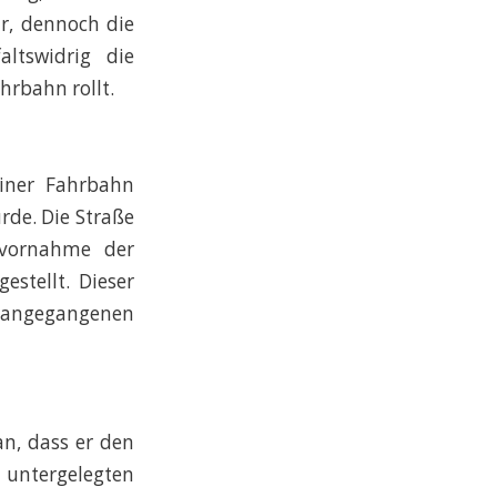
r, dennoch die
ltswidrig die
hrbahn rollt.
iner Fahrbahn
rde. Die Straße
tzvornahme der
tellt. Dieser
rangegangenen
an, dass er den
untergelegten