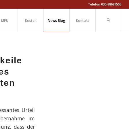
Telefon 030-88681505
MPU
Kosten
News Blog
Kontakt
keile
nes
ten
ssantes Urteil
nübernahme im
nung, dass der