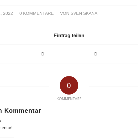
/
1, 2022
0 KOMMENTARE
VON
SVEN SKANA
Eintrag teilen
0
KOMMENTARE
en Kommentar
?
mentar!