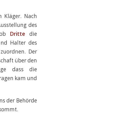
n Kläger. Nach
Ausstellung des
, ob
Dritte
die
und Halter des
zuordnen. Der
schaft über den
lge dass die
Tragen kam und
ens der Behörde
bekommt.
–