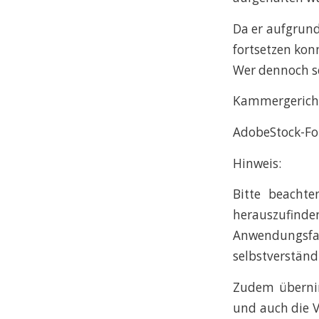
Da er aufgrund
fortsetzen kon
Wer dennoch se
Kammergericht 
AdobeStock-Fo
Hinweis:
Bitte beachte
herauszufinden
Anwendungsf
selbstverständ
Zudem übernim
und auch die V