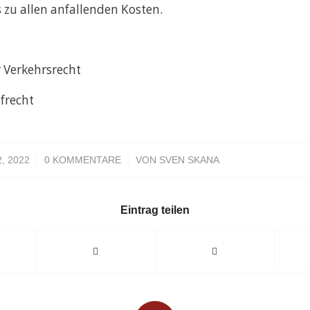
 zu allen anfallenden Kosten.
 Verkehrsrecht
afrecht
/
2, 2022
0 KOMMENTARE
VON
SVEN SKANA
Eintrag teilen