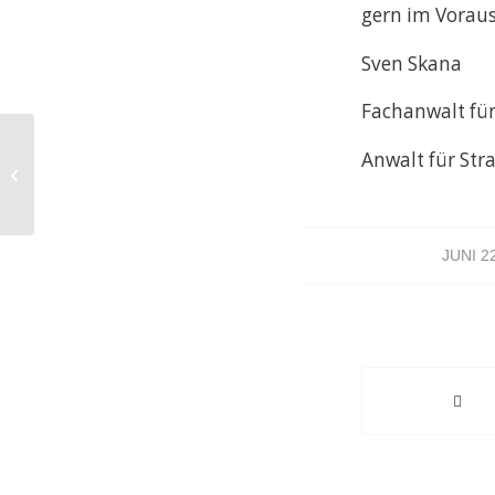
gern im Voraus
Sven Skana
Fachanwalt für
Prüfung bzgl. ausreichender
Anwalt für Str
Entschuldigung bei Ausbleiben
eines Beschuldigten...
/
JUNI 2