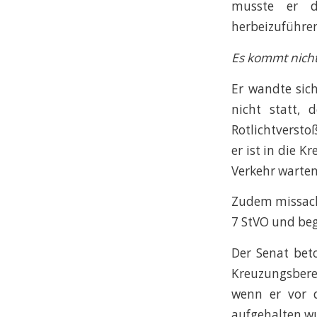
musste er d
herbeizuführe
Es kommt nicht 
Er wandte sich
nicht statt,
Rotlichtversto
er ist in die 
Verkehr warten
Zudem missacht
7 StVO und beg
Der Senat bet
Kreuzungsberei
wenn er vor 
aufgehalten wur