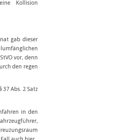
ne Kollision
enat gab dieser
lumfänglichen
 StVO vor, denn
durch den regen
 37 Abs. 2 Satz
nfahren in den
fahrzeugführer,
Kreuzungsraum
Fall auch hier.