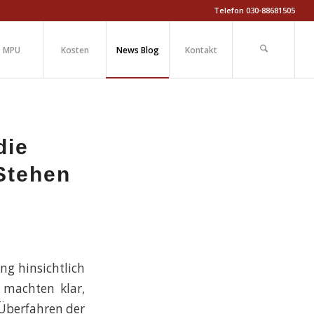
Telefon 030-88681505
MPU
Kosten
News Blog
Kontakt
die
Stehen
ng hinsichtlich
r machten klar,
berfahren der