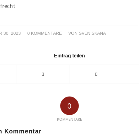
afrecht
/
/
 30, 2023
0 KOMMENTARE
VON
SVEN SKANA
Eintrag teilen
0
KOMMENTARE
en Kommentar