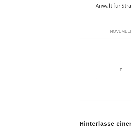
Anwalt für Str
NOVEMBER
Hinterlasse ein