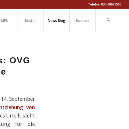
Telefon 030-88681505
MPU
Kosten
News Blog
Kontakt
is: OVG
ge
 14. September
ntziehung von
s Urteils steht
tung für die