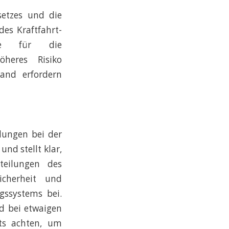
setzes und die
es Kraftfahrt-
lle für die
öheres Risiko
and erfordern
lungen bei der
nd stellt klar,
teilungen des
icherheit und
gssystems bei.
nd bei etwaigen
mts achten, um