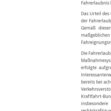
Fahrerlaubnis 
Das Urteil des
der Fahrerlaub
Gemäß dieser
maßgeblichen
Fahreignungsre
Die Fahrerlaub
Maßnahmesyste
erfolgte aufg
Interessanter
bereits bei ac
Verkehrsverst
Kraftfahrt-B
insbesondere
rechtskräftig ve