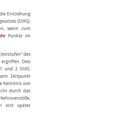
 die Entziehung
esetzes (StVG).
den, wenn zum
ehr
Punkte im
„Vorstufen“ des
rgriffen. Dies
 1 und 2 StVG.
esem Zeitpunkt
ne Kenntnis von
icht durch das
ehrsverstöße,
n erst später