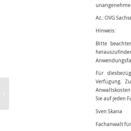
unangenehme 
Az.: OVG Sachse
Hinweis:
Bitte beachte
herauszufinden
Anwendungsfal
Für diesbezüg
Verfügung. Z
Neue Schadensgrenze im
Anwaltskosten 
Verkehrsrecht: LG Dresden erhöht
Sie auf jeden F
Wert für bedeutenden...
Sven Skana
Fachanwalt für