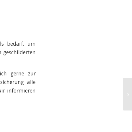
lls bedarf, um
n geschilderten
lich gerne zur
icherung alle
Fa
Wir informieren
Dr
fa