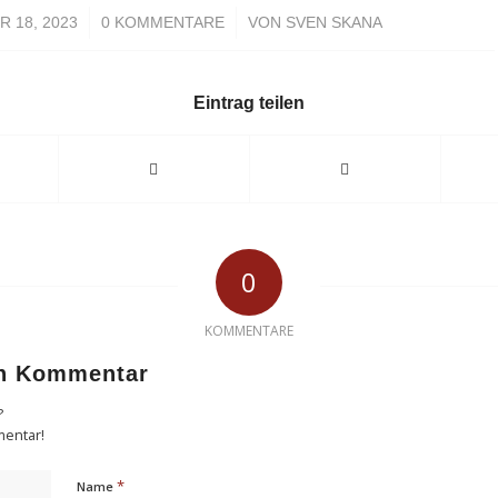
/
/
 18, 2023
0 KOMMENTARE
VON
SVEN SKANA
Eintrag teilen
0
KOMMENTARE
en Kommentar
?
mentar!
*
Name