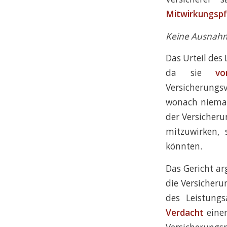
Mitwirkungspf
Keine Ausnahm
Das Urteil des
da sie
vo
Versicherungs
wonach niemand
der Versicheru
mitzuwirken, 
könnten.
Das Gericht a
die Versicher
des Leistung
Verdacht
eine