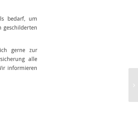
lls bedarf, um
n geschilderten
lich gerne zur
icherung alle
Wir informieren
OL
Sm
Fr