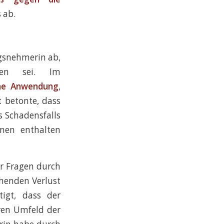
 ab.
ngsnehmerin ab,
men sei. Im
ne Anwendung
,
t betonte, dass
s Schadensfalls
onen enthalten
r Fragen durch
henden Verlust
igt, dass der
en Umfeld der