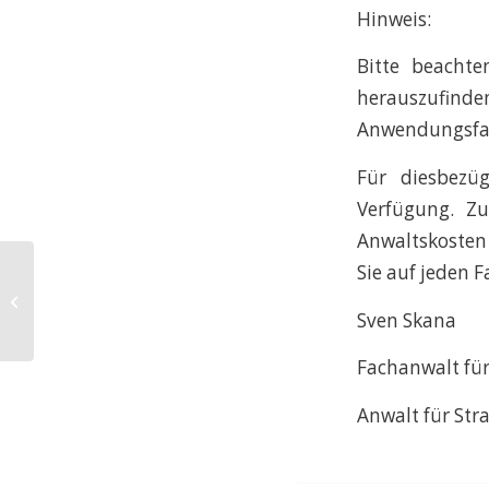
Hinweis:
Bitte beachte
herauszufinden
Anwendungsfal
Für diesbezüg
Verfügung. Z
Anwaltskosten 
Sie auf jeden F
Haftung flüchtender Autofahrer bei
Verfolgungsjagd: Schaden am
Sven Skana
Streifenwagen...
Fachanwalt für
Anwalt für Str