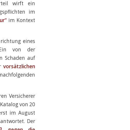
eil wirft ein
spflichten im
ur“
im Kontext
nrichtung eines
 Ein von der
en Schaden auf
er
vorsätzlichen
nachfolgenden
ren Versicherer
 Katalog von 20
erst im August
antwortet. Der
oß gegen die