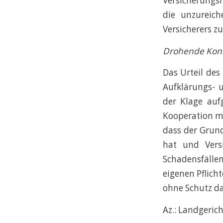
Versicherungs
die unzureic
Versicherers zu
Drohende Kon
Das Urteil des
Aufklärungs- 
der Klage auf
Kooperation mi
dass der Grun
hat und Vers
Schadensfälle
eigenen Pflich
ohne Schutz d
Az.: Landgeric