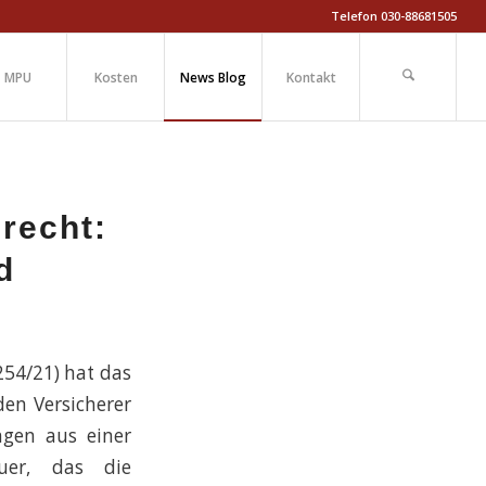
Telefon 030-88681505
MPU
Kosten
News Blog
Kontakt
recht:
d
254/21) hat das
den Versicherer
ngen aus einer
uer, das die