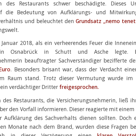
en des Restaurants schwer beschädigte. Dieses Urt
auf die Bedeutung von Aufklärungs- und Mitwirkung
verhältnis und beleuchtet den
Grundsatz „nemo tenet
ngswelt.
 Januar 2018, als ein verheerendes Feuer die Innenei
 in Osnabrück in Schutt und Asche legte.
nehmerin beauftragter Sachverständiger bezifferte d
Euro
. Besonders brisant war, dass der Verdacht ein
m Raum stand. Trotz dieser Vermutung wurde im 
 ein verdächtiger Dritter
freigesprochen.
n des Restaurants, die Versicherungsnehmerin, ließ ih
ber den Vorfall informieren. Dieser reagierte mit einem
ur Aufklärung des Sachverhalts dienen sollten. Doch 
eben Monate nach dem Brand, wurden diese Fragen be
 sah in dieser Verzögerung einen
klaren Verst