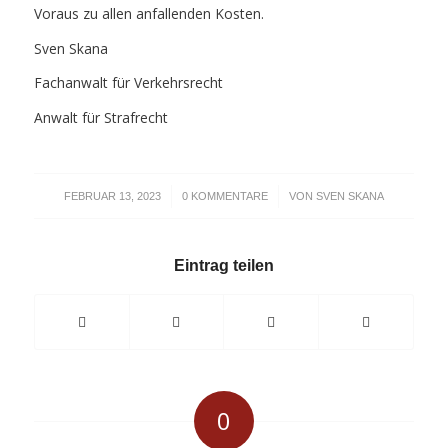
Voraus zu allen anfallenden Kosten.
Sven Skana
Fachanwalt für Verkehrsrecht
Anwalt für Strafrecht
/
/
FEBRUAR 13, 2023
0 KOMMENTARE
VON
SVEN SKANA
Eintrag teilen
0