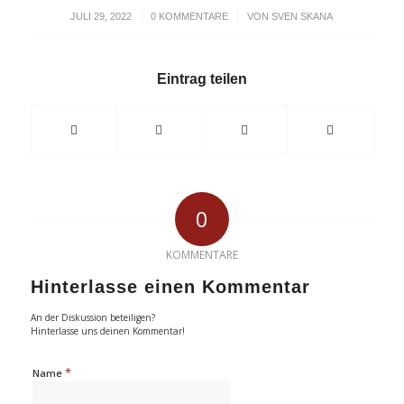
/
/
JULI 29, 2022
0 KOMMENTARE
VON
SVEN SKANA
Eintrag teilen
0
KOMMENTARE
Hinterlasse einen Kommentar
An der Diskussion beteiligen?
Hinterlasse uns deinen Kommentar!
*
Name