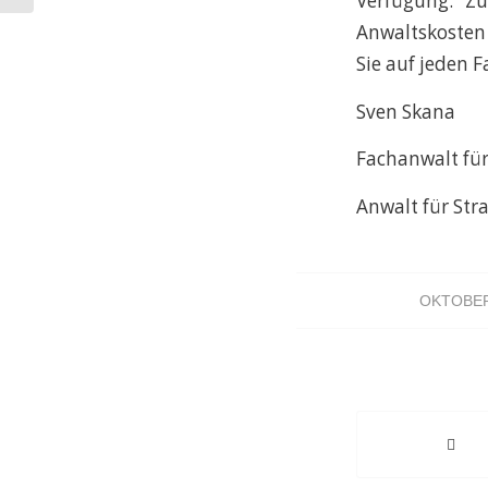
Verfügung. Z
Anwaltskosten 
Sie auf jeden F
Sven Skana
Fachanwalt für
Anwalt für Str
OKTOBER