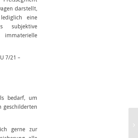
agen darstellt,
lediglich eine
s subjektive
 immaterielle
U 7/21 –
lls bedarf, um
n geschilderten
Un
Qu
lich gerne zur
Ra