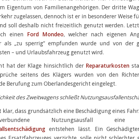
im Eigentum von Familienangehörigen. Der dritte Wag
kehr zugelassen, dennoch ist er in besonderer Weise f
nd soll deshalb nicht freizeitlich genutzt werden. Letzt
och einen
Ford Mondeo
, welcher nach eigenen An
hr als „zu sperrig“ empfunden wurde und von der g
Lasten – und Urlaubsfahrzeug genutzt wird.
t hat der Klage hinsichtlich der
Reparaturkosten
sta
sprüche seitens des Klägers wurden von den Richte
de Berufung zum Oberlandesgericht eingelegt.
hkeit des Zweitwagens schließt Nutzungsausfallentsch
klar, dass grundsätzlich eine Beschädigung eines Fah
rbundene Nutzungsausfall eine s
llsentschädigung
entstehen lässt. Ein Geschädigte
s Ersatzfahrzeuges verzichte, solle nicht schlechter 