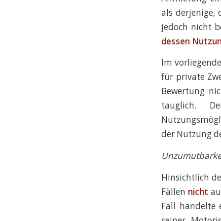
als derjenige
jedoch nicht 
dessen Nutzun
Im vorliegende
für private Zw
Bewertung nic
tauglich. D
Nutzungsmögli
der Nutzung d
Unzumutbarkeit
Hinsichtlich d
Fällen
nicht
au
Fall handelte
seiner Motor