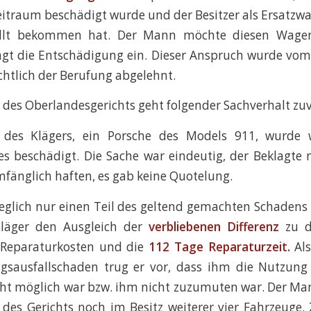
traum beschädigt wurde und der Besitzer als Ersatzw
llt bekommen hat. Der Mann möchte diesen Wagen
agt die Entschädigung ein. Dieser Anspruch wurde vom
htlich der Berufung abgelehnt.
des Oberlandesgerichts geht folgender Sachverhalt zuv
 des Klägers, ein Porsche des Models 911, wurde 
es beschädigt. Die Sache war eindeutig, der Beklagte
fänglich haften, es gab keine Quotelung.
eglich nur einen Teil des geltend gemachten Schadens
Kläger den Ausgleich der
verbliebenen Differenz
zu d
 Reparaturkosten und die
112 Tage Reparaturzeit.
Als
gsausfallschaden trug er vor, dass ihm die Nutzung
ht möglich war bzw. ihm nicht zuzumuten war. Der Ma
 des Gerichts noch im Besitz weiterer vier Fahrzeuge.