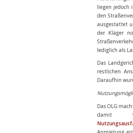
liegen jedoch 
den Straßenver
ausgestattet u
der Kläger n
Straßenverke
lediglich als 
Das Landgerich
restlichen An
Daraufhin wur
Nutzungsmöglic
Das OLG macht 
damit ve
Nutzungsausfa
Anmietung eine