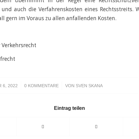
udem übernimmt in der Regel eine Rechtsschutzvers
und auch die Verfahrenskosten eines Rechtsstreits. 
all gern im Voraus zu allen anfallenden Kosten.
 Verkehrsrecht
afrecht
/
/
 6, 2022
0 KOMMENTARE
VON
SVEN SKANA
Eintrag teilen