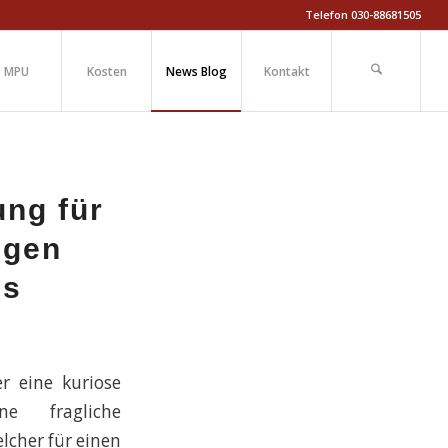
Telefon 030-88681505
MPU
Kosten
News Blog
Kontakt
ung für
egen
ns
r eine kuriose
 fragliche
elcher für einen