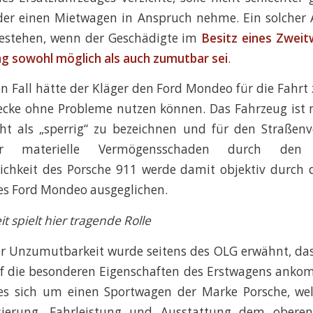
, der einen Mietwagen in Anspruch nehme. Ein solcher
bestehen, wenn der Geschädigte im
Besitz eines Zweit
g sowohl möglich als auch zumutbar sei
.
n Fall hätte der Kläger den Ford Mondeo für die Fahrt 
ecke ohne Probleme nutzen können. Das Fahrzeug ist 
ht als „sperrig“ zu bezeichnen und für den Straßenv
er materielle Vermögensschaden durch den
chkeit des Porsche 911 werde damit objektiv durch d
es Ford Mondeo ausgeglichen.
 spielt hier tragende Rolle
er Unzumutbarkeit wurde seitens des OLG erwähnt, das
f die besonderen Eigenschaften des Erstwagens anko
 es sich um einen Sportwagen der Marke Porsche, we
isierung, Fahrleistung und Ausstattung dem oberen