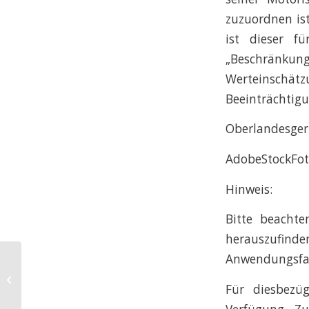
zuzuordnen ist
ist dieser f
„Beschränku
Werteinschät
Beeinträchtigu
Oberlandesgeri
AdobeStockFot
Hinweis:
Bitte beachte
herauszufinden
Anwendungsfal
Teilnahme an „Avanti“-Kurs des TÜV
NORD führt nicht zwingend zur
Für diesbezüg
Sper...