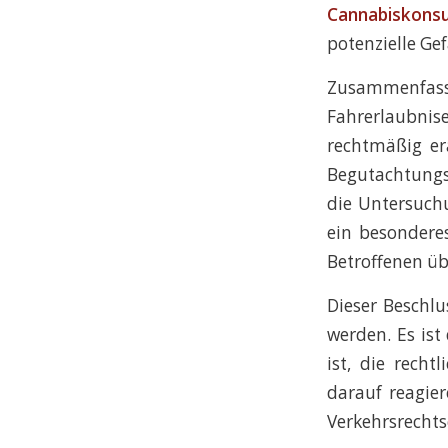
Cannabiskons
potenzielle Ge
Zusammenfasse
Fahrerlaubn
rechtmäßig er
Begutachtungs
die Untersuchu
ein besonderes
Betroffenen ü
Dieser Beschlu
werden. Es ist
ist, die rech
darauf reagier
Verkehrsrechts