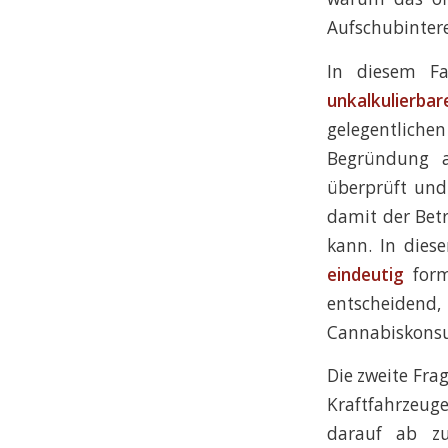
Aufschubintere
In diesem Fa
unkalkulierb
gelegentliche
Begründung a
überprüft und 
damit der Bet
kann. In dies
eindeutig
form
entscheidend
Cannabiskonsu
Die zweite Fra
Kraftfahrzeuge
darauf ab zu