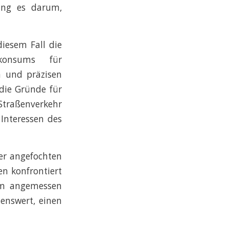
ging es darum,
iesem Fall die
skonsums für
n und präzisen
die Gründe für
 Straßenverkehr
 Interessen des
ter angefochten
en konfrontiert
 um angemessen
lenswert, einen