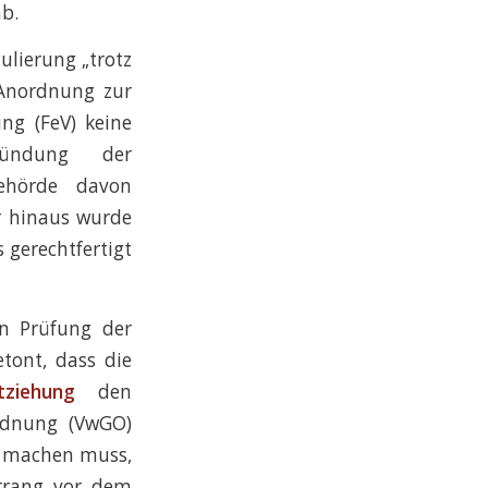
b.
ulierung „trotz
 Anordnung zur
ng (FeV) keine
ründung der
behörde davon
r hinaus wurde
 gerechtfertigt
en Prüfung der
tont, dass die
tziehung
den
rdnung (VwGO)
ch machen muss,
orrang vor dem