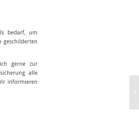
lls bedarf, um
n geschilderten
lich gerne zur
icherung alle
Wir informieren
E-
st
Ein