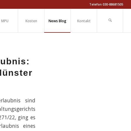
Telefon 030-88681505
MPU
Kosten
News Blog
Kontakt
ubnis:
Münster
laubnis sind
ltungsgerichts
71/22, ging es
laubnis eines