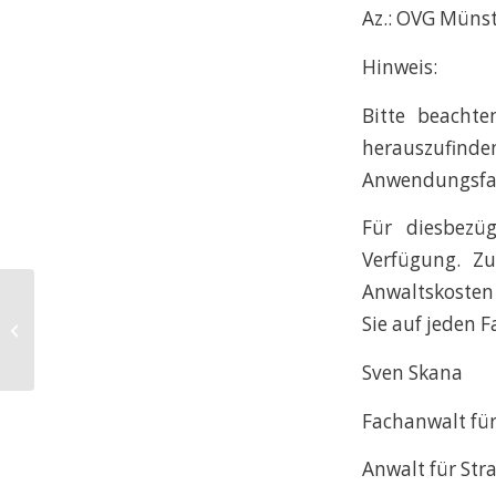
Az.: OVG Münste
Hinweis:
Bitte beachte
herauszufinden
Anwendungsfal
Für diesbezüg
Verfügung. Z
Anwaltskosten 
Bußgeld bei
Sie auf jeden F
Geschwindigkeitsüberschreitung:
Wann liegt Vorsatz vor?
Sven Skana
Fachanwalt für
Anwalt für Str