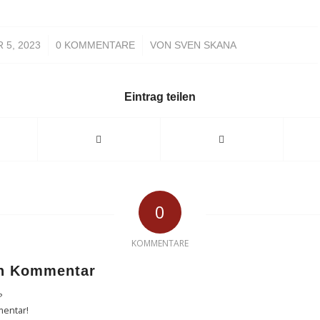
/
/
 5, 2023
0 KOMMENTARE
VON
SVEN SKANA
Eintrag teilen
0
KOMMENTARE
en Kommentar
?
mentar!