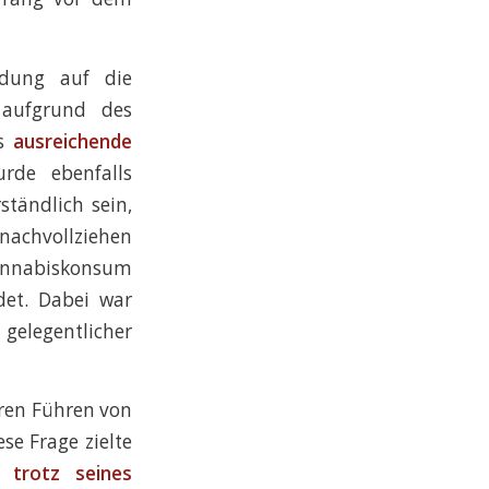
idung auf die
 aufgrund des
ls
ausreichende
rde ebenfalls
ständlich sein,
nachvollziehen
Cannabiskonsum
et. Dabei war
elegentlicher
eren Führen von
se Frage zielte
r,
trotz seines