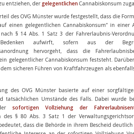
 zu entziehen, der
gelegentlichen
Cannabiskonsum zuga
teil des OVG Münster wurde festgestellt, dass die Form
auf einen gelegentlichen Cannabiskonsum“ in einer
nach § 14 Abs. 1 Satz 3 der Fahrerlaubnis-Verordnu
n Bedenken aufwirft, sofern aus der Beg
sanordnung hervorgeht, dass die Fahrerlaubnis
 ein gelegentlicher Cannabiskonsum feststeht. Darübe
 dem sicheren Führen von Kraftfahrzeugen als ebenfalls
ung des OVG Münster basierte auf einer sorgfältig
nd tatsächlichen Umstände des Falls. Dabei wurde be
 der
sofortigen Vollziehung der Fahrerlaubnisen
n des § 80 Abs. 3 Satz 1 der Verwaltungsgerichtso
bedeutet, dass die Behörde in ihrem Bescheid deutli
entliche Interesse an der sofortigen Vollziehung V