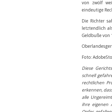
von zwölf wei
eindeutige Rec
Die Richter s
letztendlich a
Geldbuße von 1
Oberlandesgeri
Foto: AdobeSto
Diese Gerichts
schnell gefahr
rechtlichen P
erkennen, dass
alle Ungereim
ihre eigenen 
Opfer gefallen