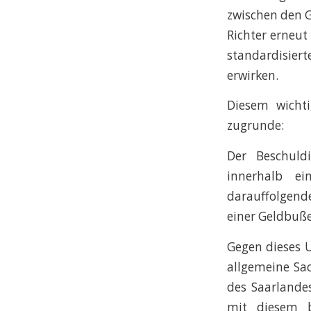
zwischen den G
Richter erneut
standardisier
erwirken.
Diesem wichti
zugrunde:
Der Beschuld
innerhalb e
darauffolgend
einer Geldbuße
Gegen dieses U
allgemeine Sac
des Saarlandes
mit diesem b