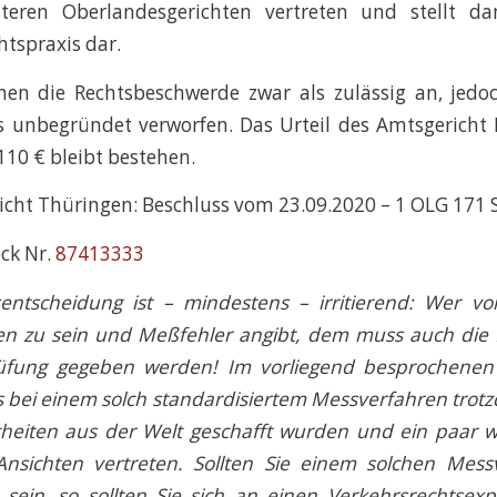
teren Oberlandesgerichten vertreten und stellt d
htspraxis dar.
ahen die Rechtsbeschwerde zwar als zulässig an, jedo
ls unbegründet verworfen. Das Urteil des Amtsgericht 
10 € bleibt bestehen.
cht Thüringen: Beschluss vom 23.09.2020 – 1 OLG 171 
ck Nr.
87413333
entscheidung ist – mindestens – irritierend: Wer vor
en zu sein und Meßfehler angibt, dem muss auch die 
rüfung gegeben werden! Im vorliegend besprochenen F
 bei einem solch standardisiertem Messverfahren trot
theiten aus der Welt geschafft wurden und ein paar w
Ansichten vertreten. Sollten Sie einem solchen Mes
 sein, so sollten Sie sich an einen Verkehrsrechtse