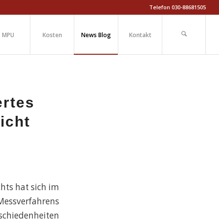
Telefon 030-88681505
MPU
Kosten
News Blog
Kontakt
ertes
icht
?
hts hat sich im
ssverfahrens
chiedenheiten