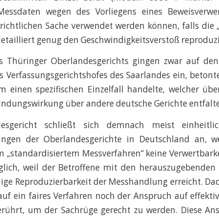
essdaten wegen des Vorliegens eines Beweisverwer
erichtlichen Sache verwendet werden können, falls die
detailliert genug den Geschwindigkeitsverstoß reproduz
es Thüringer Oberlandesgerichts gingen zwar auf den 
es Verfassungsgerichtshofes des Saarlandes ein, betont
m einen spezifischen Einzelfall handelte, welcher üb
indungswirkung über andere deutsche Gerichte entfalte
esgericht schließt sich demnach meist einheitlic
ungen der Oberlandesgerichte in Deutschland an, w
m „standardisiertem Messverfahren“ keine Verwertbark
diglich, weil der Betroffene mit den herauszugebende
dige Reproduzierbarkeit der Messhandlung erreicht. Da
uf ein faires Verfahren noch der Anspruch auf effekti
erührt, um der Sachrüge gerecht zu werden. Diese Ans