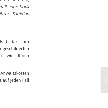
lls eine Kritik
hrer Sanktion
lls bedarf, um
n geschilderten
en wir Ihnen
 Anwaltskosten
Di
 auf jeden Fall
Hu
na