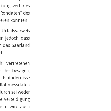
tungsverbotes
 „Rohdaten“ des
ieren könnten.
Urteilsverweis
en jedoch, dass
er das Saarland
t.
h vertretenen
elche besagen,
eitshindernisse
n Rohmessdaten
durch sei weder
ve Verteidigung
icht wird auch