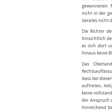
gewonnenen M
nicht in der g
Gerätes nicht 
Die Richter d
hinsichtlich d
es sich dort u
hinaus keine B
Das Oberland
Rechtsauffass
dass bei diese
auftreten, le
keine vollstän
der Anspruch a
hinreichend b