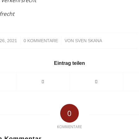
 Verkehrsrecht
frecht
/
/
26, 2021
0 KOMMENTARE
VON
SVEN SKANA
Eintrag teilen
0
KOMMENTARE
en Kommentar