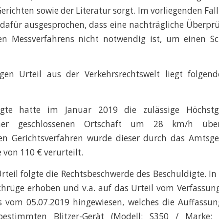
erichten sowie der Literatur sorgt. Im vorliegenden Fall
 dafür ausgesprochen, dass eine nachträgliche Überprü
ten Messverfahrens nicht notwendig ist, um einen S
gen Urteil aus der Verkehrsrechtswelt liegt folgend
igte hatte im Januar 2019 die zulässige Höchstge
iner geschlossenen Ortschaft um 28 km/h übers
en Gerichtsverfahren wurde dieser durch das Amtsger
 von 110 € verurteilt.
rteil folgte die Rechtsbeschwerde des Beschuldigte. In 
hrüge erhoben und v.a. auf das Urteil vom Verfassun
 vom 05.07.2019 hingewiesen, welches die Auffassung
estimmten Blitzer-Gerät (Modell: S350 / Marke: Tr