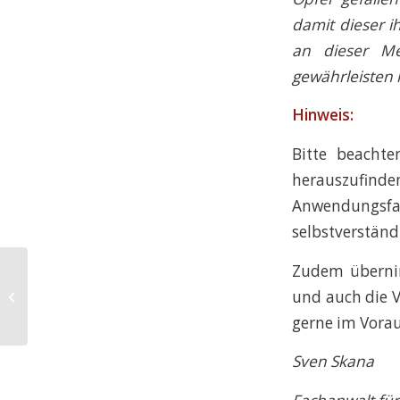
damit dieser i
an dieser Me
gewährleisten 
Hinweis:
Bitte beachte
herauszufinden
Anwendungsf
selbstverständ
Zudem übernim
Rotlichtverstoß mit Fahrverbot?
und auch die V
Fehlende Erinnerung des
Polizeibeamten –...
gerne im Vorau
Sven Skana