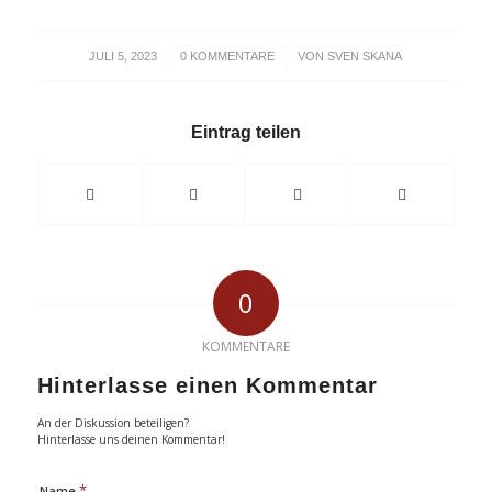
/
/
JULI 5, 2023
0 KOMMENTARE
VON
SVEN SKANA
Eintrag teilen
0
KOMMENTARE
Hinterlasse einen Kommentar
An der Diskussion beteiligen?
Hinterlasse uns deinen Kommentar!
*
Name