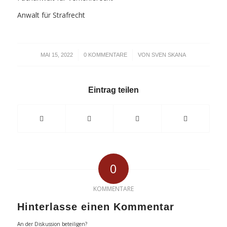
Anwalt für Strafrecht
/
/
MAI 15, 2022
0 KOMMENTARE
VON
SVEN SKANA
Eintrag teilen
0
KOMMENTARE
Hinterlasse einen Kommentar
An der Diskussion beteiligen?