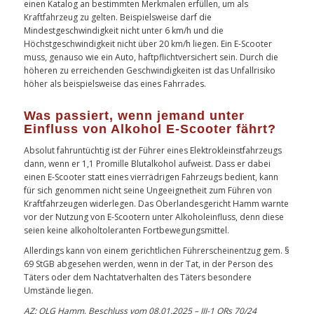
einen Katalog an bestimmten Merkmalen erfüllen, um als
Kraftfahrzeug zu gelten. Beispielsweise darf die
Mindestgeschwindigkeit nicht unter 6 km/h und die
Höchstgeschwindigkeit nicht über 20 km/h liegen. Ein E-Scooter
muss, genauso wie ein Auto, haftpflichtversichert sein. Durch die
höheren zu erreichenden Geschwindigkeiten ist das Unfallrisiko
höher als beispielsweise das eines Fahrrades.
Was passiert, wenn jemand unter
Einfluss von Alkohol E-Scooter fährt?
Absolut fahruntüchtig ist der Führer eines Elektrokleinstfahrzeugs
dann, wenn er 1,1 Promille Blutalkohol aufweist. Dass er dabei
einen E-Scooter statt eines vierrädrigen Fahrzeugs bedient, kann
für sich genommen nicht seine Ungeeignetheit zum Führen von
Kraftfahrzeugen widerlegen. Das Oberlandesgericht Hamm warnte
vor der Nutzung von E-Scootern unter Alkoholeinfluss, denn diese
seien keine alkoholtoleranten Fortbewegungsmittel.
Allerdings kann von einem gerichtlichen Führerscheinentzug gem. §
69 StGB abgesehen werden, wenn in der Tat, in der Person des
Täters oder dem Nachtatverhalten des Täters besondere
Umstände liegen.
AZ: OLG Hamm, Beschluss vom 08.01.2025 – III-1 ORs 70/24